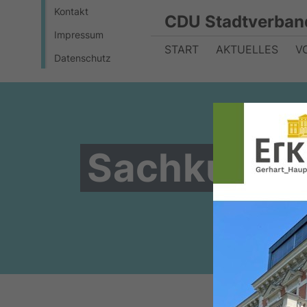
Kontakt
CDU Stadtverban
Impressum
START
AKTUELLES
V
Datenschutz
Sachkundig