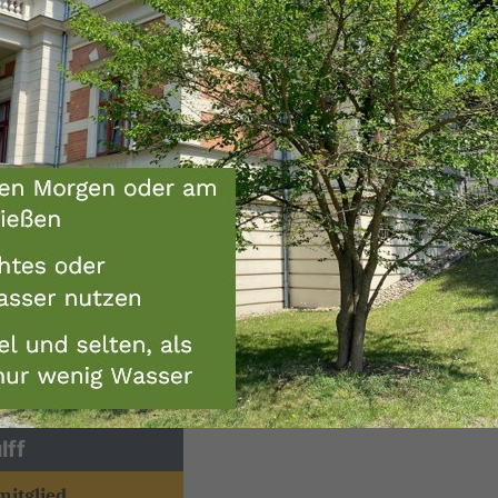
lff
itglied