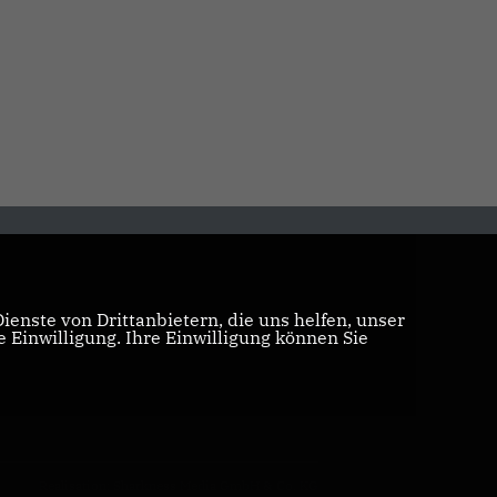
enste von Drittanbietern, die uns helfen, unser
Einwilligung. Ihre Einwilligung können Sie
Realisation: Sharkness Media GmbH & Co. KG