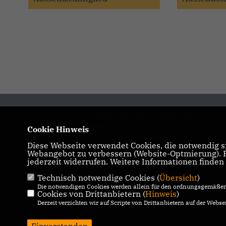
Homepage des Stadtverbandes der CDU in
Erkner
Cookie Hinweis
Diese Webseite verwendet Cookies, die notwendig si
IMPRESSUM
DATENSCHUTZ
Webangebot zu verbessern (Website-Optmierung). Fü
jederzeit widerrufen. Weitere Informationen finden
KONTAKT
Technisch notwendige Cookies (
Übersicht
)
Die notwendigen Cookies werden allein für den ordnungsgemäßen 
Cookies von Drittanbietern (
Hinweis
)
Derzeit verzichten wir auf Scripte von Drittanbietern auf der Websei
© 2026 CDU Stadtverband Erkner