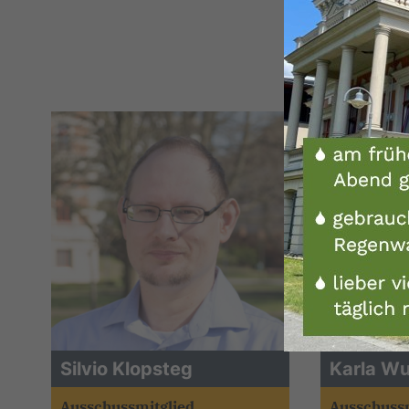
Silvio Klopsteg
Karla Wu
Ausschussmitglied
Ausschussm