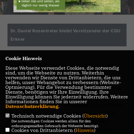
Dr. Daniel Rosentreter bleibt Vorsitzender der CDU
Erkner
Cookie Hinweis
Am 8. März 2019 hat die CDU Erkner ihren
Diese Webseite verwendet Cookies, die notwendig
sind, um die Webseite zu nutzen. Weiterhin
Vorstand neu gewählt.
verwenden wir Dienste von Drittanbietern, die uns
helfen, unser Webangebot zu verbessern (Website-
Optmierung). Für die Verwendung bestimmter
Dr. Daniel Rosentreter ist dabei erneut zum
Dienste, benötigen wir Ihre Einwilligung. Ihre
Vorsitzenden des Stadtverbandes Erkner
Einwilligung können Sie jederzeit widerrufen. Weitere
Informationen finden Sie in unserer
gewählt worden. Der 36-jährige Jurist hatte
Datenschutzerklärung
.
diese Funktion - nach der Demission des
Technisch notwendige Cookies (
Übersicht
)
heutigen Bürgermeisters Henryk Pilz -
Die notwendigen Cookies werden allein für den
ordnungsgemäßen Gebrauch der Webseite benötigt.
bereits in den vergangenen zwei Jahren
Cookies von Drittanbietern (
Hinweis
)