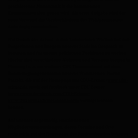
geschlossene Mannschaft in die kommenden
Kommunalwahlen gehen wird. Als erste Aufgabe wird der
neue Vorstand die Verabschiedung des Wahlprogramms
dazu zügig vorantreiben.
Wir freuen uns darauf, in den kommenden Wochen mit den
Bürgerinnen und Bürgern unserer Stadt ins Gespräch zu
kommen und für unsere politischen Positionen zu werben.
Hierfür sind verschiedene Aktionen und Veranstaltungen in
Planung (u. a. ein weiterer CDU Themenabend mit dem
Bundestagsabgeordneten unseres Wahlkreises, Martin
Patzelt), die auf der Homepage der CDU-Erkner (
www.cdu-
erkner.de
sowie auf facebook unter CDU Erkner
https://www.facebook.com/CDU-Erkner-
677973915598163/?ref=bookmarks
verfolgt werden
können.
Auf unseren regelmäßig stattfindenden
Mitgliederversammlungen, deren Termine und Orte
rechtzeitig auf der Homepage des Stadtverbandes bekannt