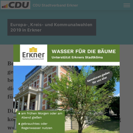
CDU Stadtverband Erkner
Europa-, Kreis- und Kommunalwahlen
2019 in Erkner
Bei den Kommunalwahlen ist es uns
gelungen, in Erkner alle 4 Mandate
beizubehalten! Wir freuen uns sehr über
dieses Ergebnis und danken allen Wählern
für ihr Vertrauen!
Die Fraktion der CDU Erkner hat sich nun
konstituiert, die genaue Zusammensetzung
werden wir demnächst bekanntgeben.