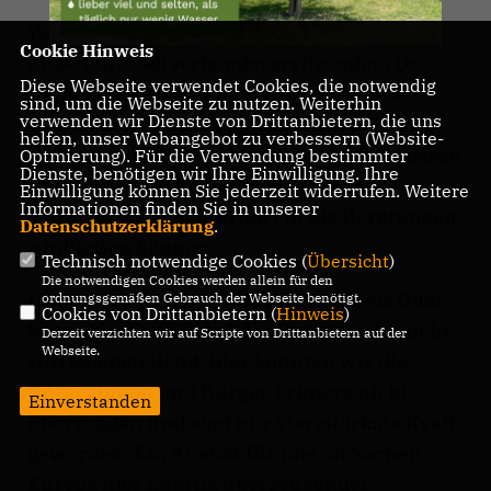
Weiterhin sind wir sehr erfreut, dass mit
Cookie Hinweis
unserem Stadtverbandsvorsitzenden, Dr.
Diese Webseite verwendet Cookies, die notwendig
Daniel Rosentreter nun ein Vertreter der
sind, um die Webseite zu nutzen. Weiterhin
verwenden wir Dienste von Drittanbietern, die uns
CDU in den Kreistag gewählt wurde. Es ist
helfen, unser Webangebot zu verbessern (Website-
außerordentlich wichtig, dass die Interessen
Optmierung). Für die Verwendung bestimmter
Dienste, benötigen wir Ihre Einwilligung. Ihre
und Belange Erkners in den Kreistag
Einwilligung können Sie jederzeit widerrufen. Weitere
Informationen finden Sie in unserer
getragen werden und dort in die Beratungen
Datenschutzerklärung
.
einfließen können.
Technisch notwendige Cookies (
Übersicht
)
Die notwendigen Cookies werden allein für den
Leider war das Ergebnis im Landkreis Oder-
ordnungsgemäßen Gebrauch der Webseite benötigt.
Cookies von Drittanbietern (
Hinweis
)
Spree für die CDU bei der Europawahl nicht
Derzeit verzichten wir auf Scripte von Drittanbietern auf der
Webseite.
zufriedenstellend, hier konnten wir die
Bürgerinnen und Bürger Erkners nicht
Einverstanden
überzeugen und sind nur viertstärkste Kraft
geworden. Ein Anstoß für uns, in Sachen
Europa hier künftig überzeugender