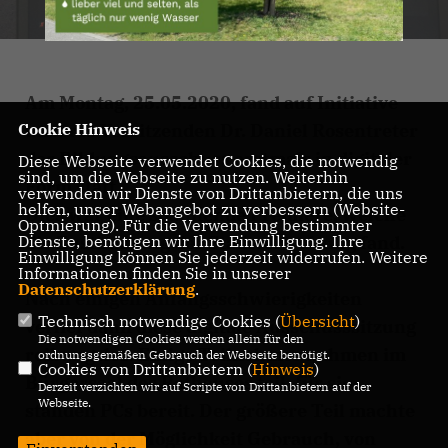
Am Montag, 25.05.2020, fand auf Initiative
unseres Vorsitzenden Dr. Daniel Rosentreter
Cookie Hinweis
der Bildungsausschuss erstmals in digitaler
Diese Webseite verwendet Cookies, die notwendig
sind, um die Webseite zu nutzen. Weiterhin
Form statt.
verwenden wir Dienste von Drittanbietern, die uns
helfen, unser Webangebot zu verbessern (Website-
Dies war eine spannende Premiere, welche
Optmierung). Für die Verwendung bestimmter
die Zustimmung der Stadtverwaltung fand.
Dienste, benötigen wir Ihre Einwilligung. Ihre
Einwilligung können Sie jederzeit widerrufen. Weitere
Informationen finden Sie in unserer
Datenschutzerklärung
.
Nach einigen Anfangsschwierigkeiten
Technisch notwendige Cookies (
Übersicht
)
verlief dann diese digitale Ausschusssitzung
Die notwendigen Cookies werden allein für den
reibungslos. Einige Teilnehmer nahmen im
ordnungsgemäßen Gebrauch der Webseite benötigt.
Cookies von Drittanbietern (
Hinweis
)
Bürgersaal des Rathauses teil, für sie
Derzeit verzichten wir auf Scripte von Drittanbietern auf der
Webseite.
standen PCs bereit. Der größere Teil machte
aber von der Möglichkeit Gebrauch, von