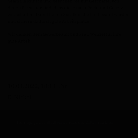
Seien Sie kritisch und besuchen Sie nur Geschäfte, von
denen Sie sicher sind, dass diese nach Recht und Gesetz
wirtschaften. Damit helfen Sie allen, die fair bezahlt werden
und sichern dadurch gute Arbeitsplätze.
Wir danken dem Gewerbeamt und Frau Wenzel für ihre
gute Arbeit.
10.04.2022, 18:14 Uhr
E. Nickel
Homepage des Stadtverbandes der CDU in Erkner