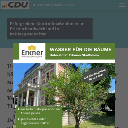
CDU Stadtverband Erkner
Erfolgreiche Kontrollmaßnahmen im
Friseurhandwerk und in
Imbissgeschäften
Um ein Gewerbe erfolgreich führen zu
können ist es wichtig, dass alle Mitbewerber
zu gleichen Bedingungen arbeiten. Auch ist
es für den sozialen Frieden wichtig, dass
Vermutungen und Verdächtigungen keinen
Platz finden.
Deshalb war es uns als CDU Fraktion
wichtig, dass unser Gewerbeamt gemeinsam