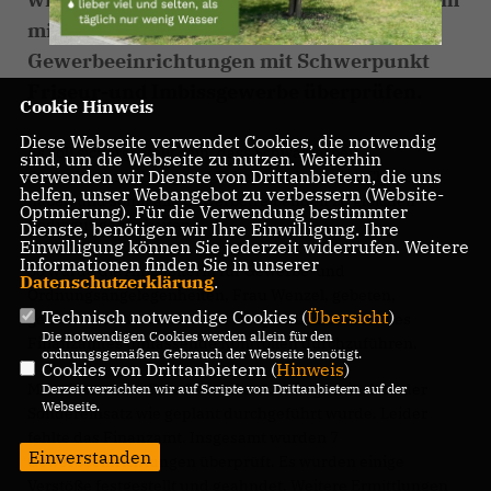
mit dem Zoll und der Polizei die
Gewerbeeinrichtungen mit Schwerpunkt
Friseur-und Imbissgewerbe überprüfen.
Cookie Hinweis
Diese Webseite verwendet Cookies, die notwendig
Es soll sichergestellt sein, dass Schwarzarbeit,
sind, um die Webseite zu nutzen. Weiterhin
verwenden wir Dienste von Drittanbietern, die uns
Steuerhinterziehung und Fakeprodukte keine Chance
helfen, unser Webangebot zu verbessern (Website-
haben und somit alle Gewerbetreibenden zu gleichen
Optmierung). Für die Verwendung bestimmter
Bedingungen arbeiten.
Dienste, benötigen wir Ihre Einwilligung. Ihre
Einwilligung können Sie jederzeit widerrufen. Weitere
Informationen finden Sie in unserer
So wurde die Amtsleiterin für Gewerbe-und
Datenschutzerklärung
.
Ordnungsangelegenheiten, Frau Wenzel, gebeten,
Technisch notwendige Cookies (
Übersicht
)
gemeinsam mit Kräften des Hauptzollamtes und des
Die notwendigen Cookies werden allein für den
Finanzamtes umfassende Kontrollen durchzuführen.
ordnungsgemäßen Gebrauch der Webseite benötigt.
Cookies von Drittanbietern (
Hinweis
)
Mitte März teilte Frau Wenzel auf Anfrage mit, dass der
Derzeit verzichten wir auf Scripte von Drittanbietern auf der
Webseite.
Sondereinsatz wie geplant durchgeführt wurde. Leider
fehlte das Finanzamt. Insgesamt wurden 7
Einverstanden
Gewerbeeinrichtungen überprüft. Es wurden einige
Verstöße festgestellt und geahndet. Weitere Ermittlungen