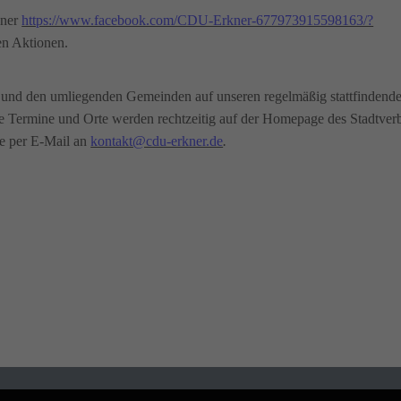
kner
https://www.facebook.com/CDU-Erkner-677973915598163/?
en Aktionen.
r und den umliegenden Gemeinden auf unseren regelmäßig stattfindend
e Termine und Orte werden rechtzeitig auf der Homepage des Stadtver
e per E-Mail an
kontakt@cdu-erkner.de
.