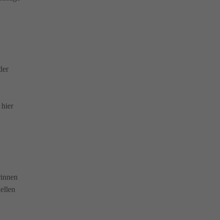
der
hier
rinnen
ellen