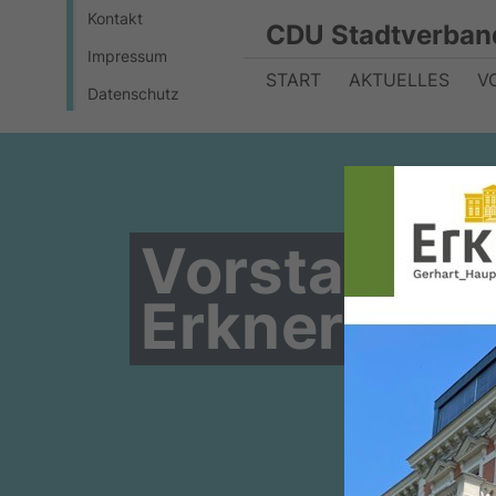
Kontakt
CDU Stadtverban
Impressum
START
AKTUELLES
V
Datenschutz
Vorstandsw
Erkner