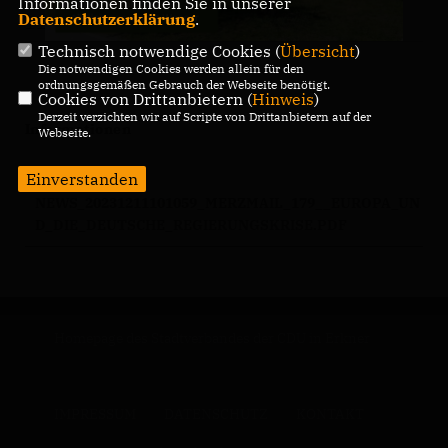
Informationen finden Sie in unserer
Datenschutzerklärung
.
11.12.2023, 10:08 Uhr
Technisch notwendige Cookies (
Übersicht
)
Die notwendigen Cookies werden allein für den
ordnungsgemäßen Gebrauch der Webseite benötigt.
Cookies von Drittanbietern (
Hinweis
)
Derzeit verzichten wir auf Scripte von Drittanbietern auf der
Informationen
Webseite.
Einverstanden
NEWS_20231211101059_MERZMAIL_179__EUROPA_UN
D_DIE_DEUTSCHE_REGIERUNGSKRISE.PDF
Homepage des Stadtverbandes der CDU in Erkner
IMPRESSUM
DATENSCHUTZ
KONTAKT