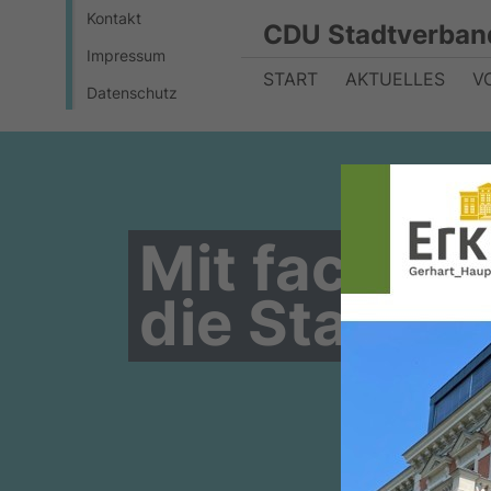
Kontakt
CDU Stadtverban
Impressum
START
AKTUELLES
V
Datenschutz
Mit fachko
die Stadt E