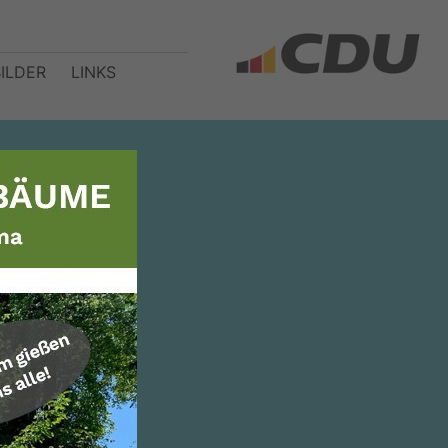
BILDER
LINKS
 für