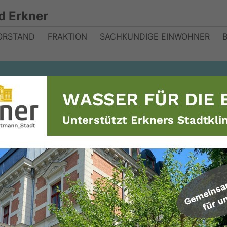
d Erkner
ORSTAND
FRAKTION
SACHKUNDIGE EINWOHNER
mpetentem Team
rkner