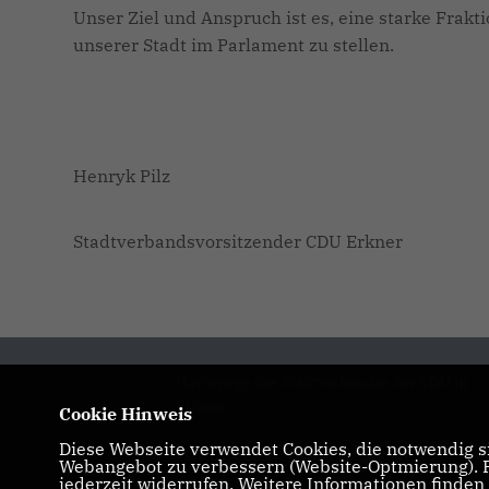
Unser Ziel und Anspruch ist es, eine starke Frak
unserer Stadt im Parlament zu stellen.
Henryk Pilz
Stadtverbandsvorsitzender CDU Erkner
Homepage des Stadtverbandes der CDU in
Erkner
Cookie Hinweis
Diese Webseite verwendet Cookies, die notwendig si
IMPRESSUM
DATENSCHUTZ
Webangebot zu verbessern (Website-Optmierung). Fü
jederzeit widerrufen. Weitere Informationen finden
KONTAKT