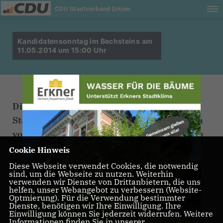
CDU Stadtverband Erkner
Kandidatensonntag im Bechsteins am
11.05.2014 um 15:00 Uhr
Die CDU Kandidaten für die
Stadtverordnetenversammlung stellen sich
vor und stehen für Fragen und Anregungen
gern zur Verfügung.
Cookie Hinweis
Bei Kaffee und Kuchen gibt es die
Diese Webseite verwendet Cookies, die notwendig
sind, um die Webseite zu nutzen. Weiterhin
Gelegenheit zum Austausch über unsere
verwenden wir Dienste von Drittanbietern, die uns
Ziele und Ihre Vorstellungen.
helfen, unser Webangebot zu verbessern (Website-
Optmierung). Für die Verwendung bestimmter
Wir freuen uns auf einen anregenden
Dienste, benötigen wir Ihre Einwilligung. Ihre
Einwilligung können Sie jederzeit widerrufen. Weitere
Nachmittag!
Informationen finden Sie in unserer