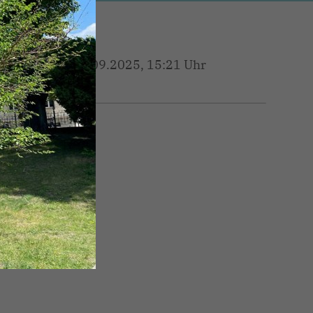
26.09.2025, 15:21 Uhr
aße hat
en
dneten
en
htung
 der