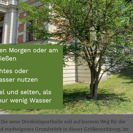
Die alte Turnhalle der Löcknitz-Grundschule in der Seestr
nunmehr ausgedient. Mit großer Mehrheit der Stadtveror
wurde einstimmig der Beschluss gefasst, dem Unternehm
Fechtelkord und Eggersmann GmbH den Auftrag zur Erric
einer Dreifeldsporthalle zu erteilen. Das Auftragsvolumen
umfasst immerhin 7,2 Millionen Euro.
Diese Investition ist notwendig, weil die alte Sporthalle in
Seestraße zu klein und unwirtschaftlich ist und auch
altersbedingt ausgedient hat.
Die neue Dreifeldsporthalle soll auf kurzem Weg für die
nd stadteigenes Grundstück in dieser Größenordnung, im