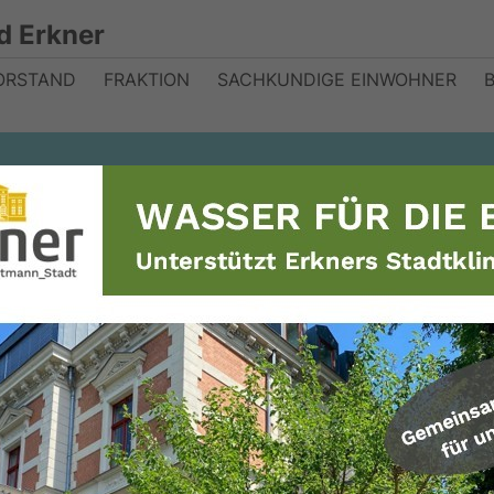
d Erkner
ORSTAND
FRAKTION
SACHKUNDIGE EINWOHNER
r eine neue
rthalle in Erkner