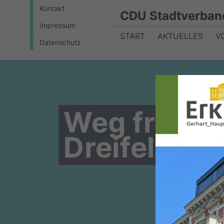
Kontakt
CDU Stadtverban
Impressum
START
AKTUELLES
V
Datenschutz
Weg frei fü
Dreifeldspo